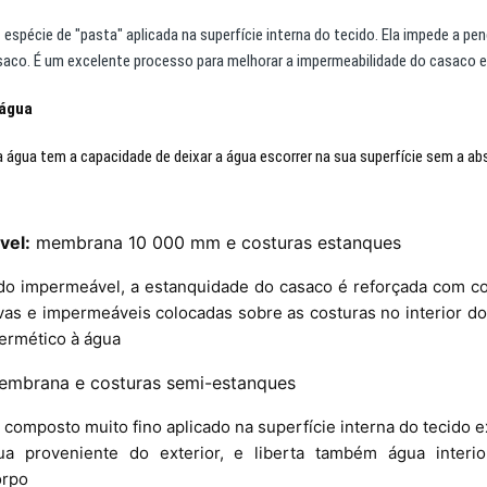
espécie de "pasta" aplicada na superfície interna do tecido. Ela impede a pe
asaco. É um excelente processo para melhorar a impermeabilidade do casaco 
 água
a água tem a capacidade de deixar a água escorrer na sua superfície sem a abs
vel:
membrana 10 000 mm e costuras estanques
ido impermeável, a estanquidade do casaco é reforçada com co
as e impermeáveis colocadas sobre as costuras no interior d
ermético à água
mbrana e costuras semi-estanques
mposto muito fino aplicado na superfície interna do tecido ext
a proveniente do exterior, e liberta também água interi
orpo