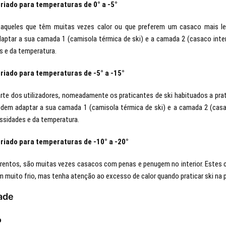
riado para temperaturas de 0° a -5°
aqueles que têm muitas vezes calor ou que preferem um casaco mais leve
ptar a sua camada 1 (camisola térmica de ski) e a camada 2 (casaco inter
s e da temperatura.
riado para temperaturas de -5° a -15°
te dos utilizadores, nomeadamente os praticantes de ski habituados a prat
Podem adaptar a sua camada 1 (camisola térmica de ski) e a camada 2 (casac
ssidades e da temperatura.
riado para temperaturas de -10° a -20°
iorentos, são muitas vezes casacos com penas e penugem no interior. Estes
om muito frio, mas tenha atenção ao excesso de calor quando praticar ski na 
ade
o