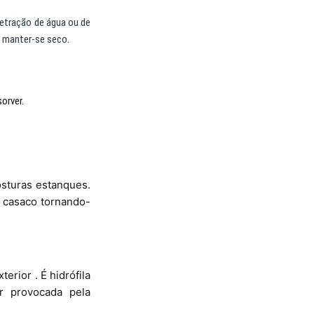
netração de água ou de
e manter-se seco.
orver.
sturas estanques.
o casaco tornando-
erior . É hidrófila
or provocada pela