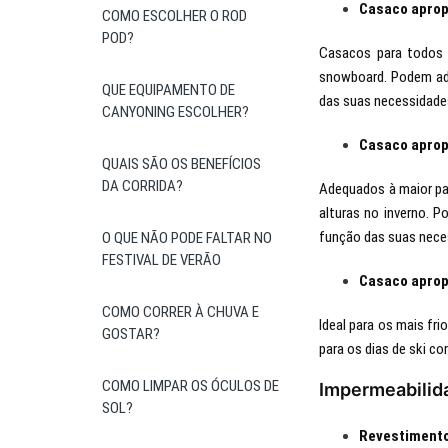
Casaco aprop
COMO ESCOLHER O ROD
POD?
Casacos para todos 
snowboard. Podem ada
QUE EQUIPAMENTO DE
das suas necessidade
CANYONING ESCOLHER?
Casaco aprop
QUAIS SÃO OS BENEFÍCIOS
DA CORRIDA?
Adequados à maior par
alturas no inverno. 
função das suas nece
O QUE NÃO PODE FALTAR NO
FESTIVAL DE VERÃO
Casaco aprop
COMO CORRER À CHUVA E
Ideal para os mais fr
GOSTAR?
para os dias de ski c
COMO LIMPAR OS ÓCULOS DE
Impermeabilid
SOL?
Revestiment