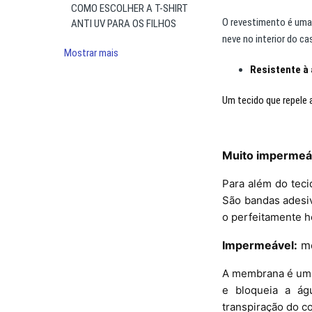
COMO ESCOLHER A T-SHIRT
O revestimento é uma 
ANTI UV PARA OS FILHOS
neve no interior do c
Mostrar mais
Resistente à
Um tecido que repele 
Muito impermeá
Para além do tec
São bandas adesiv
o perfeitamente h
Impermeável:
me
A membrana é um co
e bloqueia a águ
transpiração do c