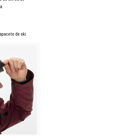
a.
apacete de ski.