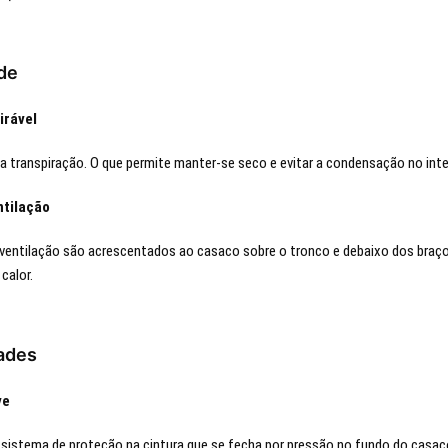
ade
irável
 da transpiração. O que permite manter-se seco e evitar a condensação no int
ntilação
 ventilação são acrescentados ao casaco sobre o tronco e debaixo dos braço
 calor.
dades
ve
 sistema de proteção na cintura que se fecha por pressão no fundo do casac