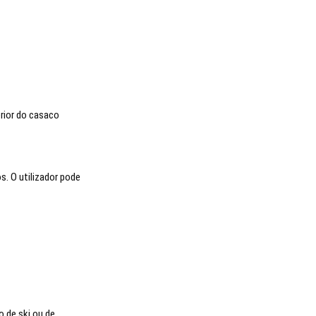
erior do casaco
s. O utilizador pode
o de ski ou de